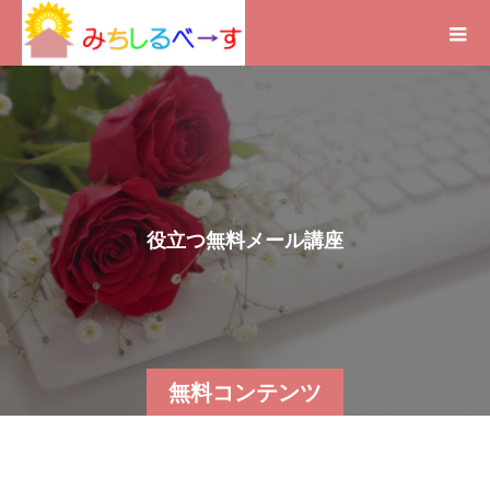
役
立
つ
無
料
メ
ー
ル
講
座
は
こ
無料コンテンツ