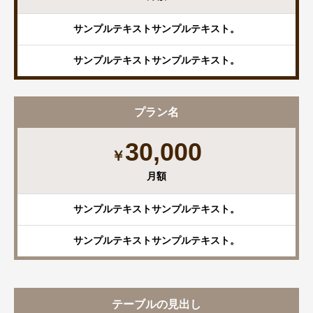
サンプルテキストサンプルテキスト。
サンプルテキストサンプルテキスト。
プラン名
30,000
￥
月額
サンプルテキストサンプルテキスト。
サンプルテキストサンプルテキスト。
テーブルの見出し