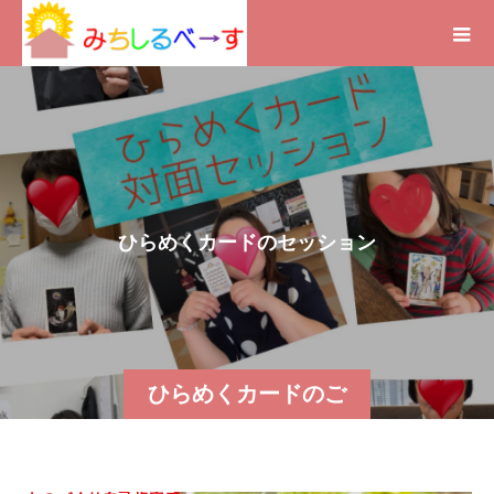
ひ
ら
め
く
カ
ー
ド
の
セ
ッ
シ
ョ
ン
の
ご
感
想
～
勇
ひらめくカードのご
感想