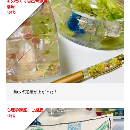
ものづくり自己肯定感
講座
40代
自己肯定感が上がった！
心理学講座 ご感想
30代