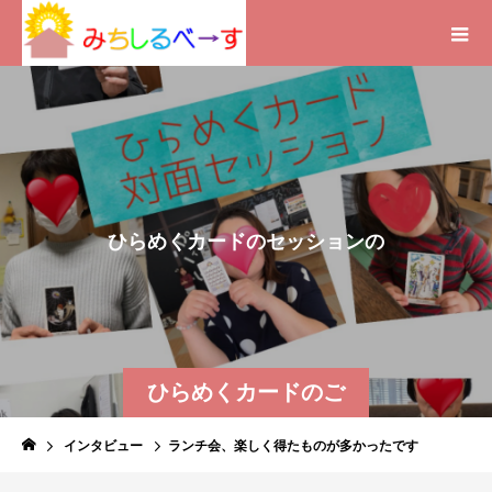
ひ
ら
め
く
カ
ー
ド
の
セ
ッ
シ
ョ
ン
の
ご
感
想
～
勇
気
を
ひらめくカードのご
感想
インタビュー
ランチ会、楽しく得たものが多かったです