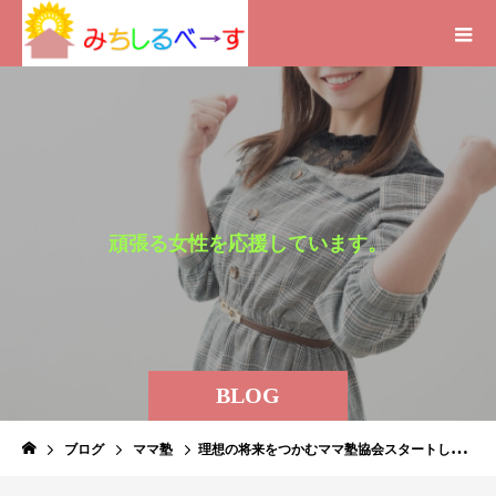
頑
張
る
女
性
を
応
援
し
て
い
ま
す
。
い
BLOG
ブログ
ママ塾
理想の将来をつかむママ塾協会スタートします！