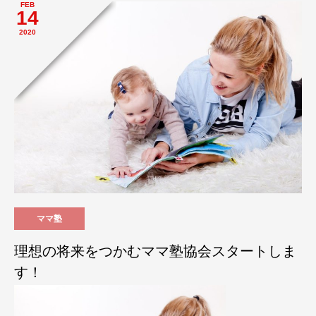
FEB
14
2020
ママ塾
理想の将来をつかむママ塾協会スタートしま
す！