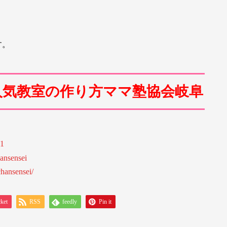
す。
人気教室の作り方ママ塾協会岐阜
91
ansensei
hansensei/
ket
RSS
feedly
Pin it