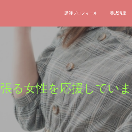
講師プロフィール
養成講座
張
る
女
性
を
応
援
し
て
い
ま
い
つ
も
い
つ
で